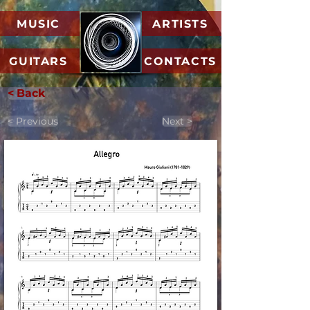
MUSIC
ARTISTS
GUITARS
CONTACTS
< Back
< Previous
Next >