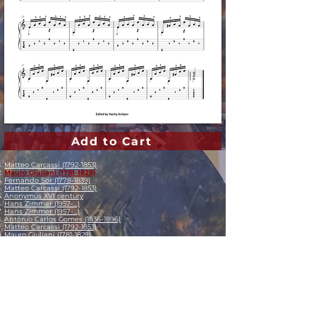
Add to Cart
Matteo Carcassi (1792-1853)
Mauro Giuliani (1781-1829)
Fernando Sor (1778-1839)
Matteo Carcassi (1792-1853)
Anonymus XVI century
Hans Zimmer (1957-...)
Hans Zimmer (1957-...)
Antônio Carlos Gomes (1836-1896)
Matteo Carcassi (1792-1853)
Mauro Giuliani (1781-1829)
Mauro Giuliani (1781-1829)
Fernando Sor (1778-1839)
Heitor Villa-Lobos (1887-1959)
Frédéric Chopin (1810-1849)
Isaac Albéniz (1860-1909)
Agustín Barrios Mangoré (1885-1944)
Agustín Barrios Mangoré (1885-1944)
Agustín Barrios Mangoré (1885-1944)
Agustín Barrios Mangoré (1885-1944)
Agustín Barrios Mangoré (1885-1944)