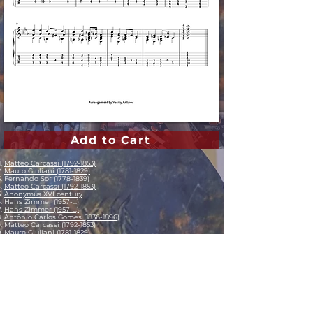
Add to Cart
Matteo Carcassi (1792-1853)
Mauro Giuliani (1781-1829)
Fernando Sor (1778-1839)
Matteo Carcassi (1792-1853)
Anonymus XVI century
Hans Zimmer (1957-...)
Hans Zimmer (1957-...)
Antônio Carlos Gomes (1836-1896)
Matteo Carcassi (1792-1853)
Mauro Giuliani (1781-1829)
Mauro Giuliani (1781-1829)
Fernando Sor (1778-1839)
Heitor Villa-Lobos (1887-1959)
Frédéric Chopin (1810-1849)
Isaac Albéniz (1860-1909)
Agustín Barrios Mangoré (1885-1944)
Agustín Barrios Mangoré (1885-1944)
Agustín Barrios Mangoré (1885-1944)
Agustín Barrios Mangoré (1885-1944)
Agustín Barrios Mangoré (1885-1944)