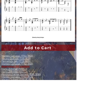
Add to Cart
Matteo Carcassi (1792-1853)
Mauro Giuliani (1781-1829)
Fernando Sor (1778-1839)
Matteo Carcassi (1792-1853)
Anonymus XVI century
Hans Zimmer (1957-...)
Hans Zimmer (1957-...)
Antônio Carlos Gomes (1836-1896)
Matteo Carcassi (1792-1853)
Mauro Giuliani (1781-1829)
Mauro Giuliani (1781-1829)
Fernando Sor (1778-1839)
Heitor Villa-Lobos (1887-1959)
Frédéric Chopin (1810-1849)
Isaac Albéniz (1860-1909)
Agustín Barrios Mangoré (1885-1944)
Agustín Barrios Mangoré (1885-1944)
Agustín Barrios Mangoré (1885-1944)
Agustín Barrios Mangoré (1885-1944)
Agustín Barrios Mangoré (1885-1944)