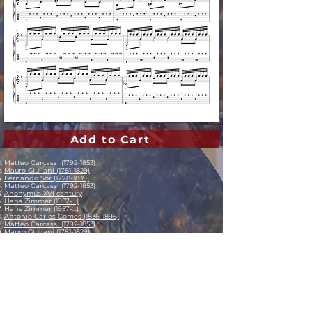
Add to Cart
Matteo Carcassi (1792-1853)
Mauro Giuliani (1781-1829)
Fernando Sor (1778-1839)
Matteo Carcassi (1792-1853)
Anonymus XVI century
Hans Zimmer (1957-...)
Hans Zimmer (1957-...)
Antônio Carlos Gomes (1836-1896)
Matteo Carcassi (1792-1853)
Mauro Giuliani (1781-1829)
Mauro Giuliani (1781-1829)
Fernando Sor (1778-1839)
Heitor Villa-Lobos (1887-1959)
Frédéric Chopin (1810-1849)
Isaac Albéniz (1860-1909)
Agustín Barrios Mangoré (1885-1944)
Agustín Barrios Mangoré (1885-1944)
Agustín Barrios Mangoré (1885-1944)
Agustín Barrios Mangoré (1885-1944)
Agustín Barrios Mangoré (1885-1944)