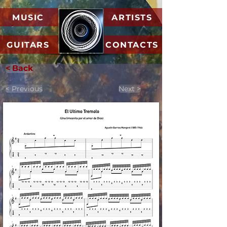
MUSIC
ARTISTS
GUITARS
CONTACTS
< Back
< Previous
Next >