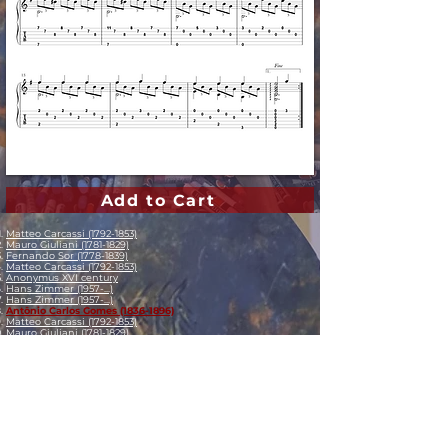
Add to Cart
Matteo Carcassi (1792-1853)
Mauro Giuliani (1781-1829)
Fernando Sor (1778-1839)
Matteo Carcassi (1792-1853)
Anonymus XVI century
Hans Zimmer (1957-...)
Hans Zimmer (1957-...)
Antônio Carlos Gomes (1836-1896)
Matteo Carcassi (1792-1853)
Mauro Giuliani (1781-1829)
Mauro Giuliani (1781-1829)
Fernando Sor (1778-1839)
Heitor Villa-Lobos (1887-1959)
Frédéric Chopin (1810-1849)
Isaac Albéniz (1860-1909)
Agustín Barrios Mangoré (1885-1944)
Agustín Barrios Mangoré (1885-1944)
Agustín Barrios Mangoré (1885-1944)
Agustín Barrios Mangoré (1885-1944)
Agustín Barrios Mangoré (1885-1944)